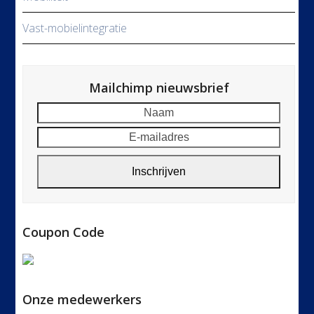
Vast-mobielintegratie
Mailchimp nieuwsbrief
Naam
E-
mailad
Inschrijven
Coupon Code
Onze medewerkers