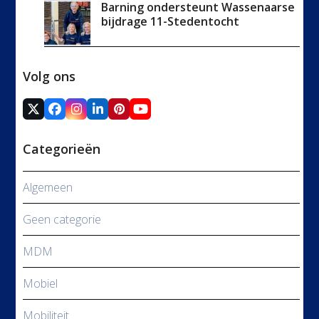
Barning ondersteunt Wassenaarse
bijdrage 11-Stedentocht
Volg ons
Twitter
Facebook
Instagram
LinkedIn
Pinterest
YouTube
(deprecated)
Categorieën
Algemeen
Geen categorie
MDM
Mobiel
Mobiliteit