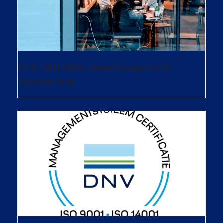
KPN EEN MKB neemt zorgen rond
telecom weg