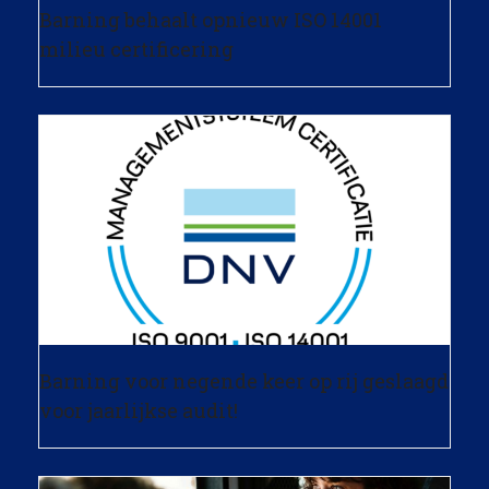
Barning behaalt opnieuw ISO 14001
milieu certificering
Barning voor negende keer op rij geslaagd
voor jaarlijkse audit!