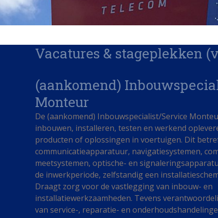
Vacatures & stageplekken (v
(aankomend) Inbouwspecial
Monteur
De (aankomend) Inbouwspecialist/Service Monteu
inbouwen, installeren, testen en werkend oplever
producten of oplossingen in voertuigen. Dit betref
communicatieapparatuur, navigatiesystemen, co
meetsystemen, optische- en signaleringsapparatu
de inwerkperiode, zelfstandig een installatieschema
Draagt zorg voor de vastlegging van inbouw- en
installatiewerkzaamheden. Tevens verantwoordelij
van service-, reparatie- en onderhoudshandeling