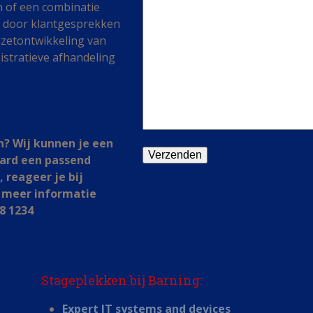
n of een combinatie
f door klantgesprekken
mzetontwikkeling van
istratieve afhandeling
n? Wij kunnen je een
aard een passend
 reageer je bij
je meer informatie
8 1234
Stageplekken bij Barning:
Expert IT systems and devices