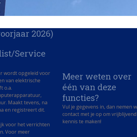
oorjaar 2026)
ist/Service
r wordt opgeleid voor
Meer weten over
en van elektrische
één van deze
t o.a.
mputerapparatuur,
functies?
ur. Maakt tevens, na
Vul je gegevens in, dan nemen 
 en registreert dit.
contact met je op om vrijblijvend
kennis te maken!
k voor het verrichten
en. Voor meer